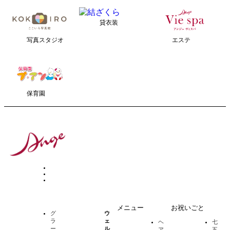
貸衣装
写真スタジオ
エステ
保育園
メニュー
お祝いごと
グ
ウ
ラ
ェ
ヘ
七
ー
ル
ア
五