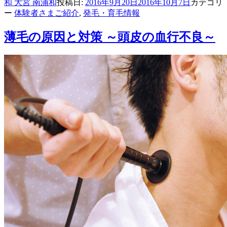
和 大宮 南浦和
投稿日:
2016年9月20日
2016年10月7日
カテゴリ
ー
体験者さまご紹介
,
発毛・育毛情報
薄毛の原因と対策 ～頭皮の血行不良～