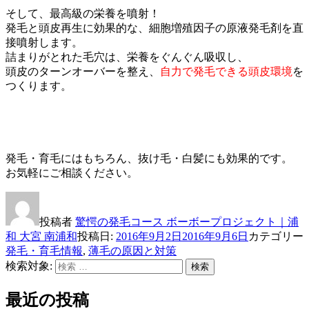
そして、最高級の栄養を噴射！
発毛と頭皮再生に効果的な、細胞増殖因子の原液発毛剤を直
接噴射します。
詰まりがとれた毛穴は、栄養をぐんぐん吸収し、
頭皮のターンオーバーを整え、
自力で発毛できる頭皮環境
を
つくります。
発毛・育毛にはもちろん、抜け毛・白髪にも効果的です。
お気軽にご相談ください。
投稿者
驚愕の発毛コース ボーボープロジェクト｜浦
和 大宮 南浦和
投稿日:
2016年9月2日
2016年9月6日
カテゴリー
発毛・育毛情報
,
薄毛の原因と対策
検索対象:
検索
最近の投稿