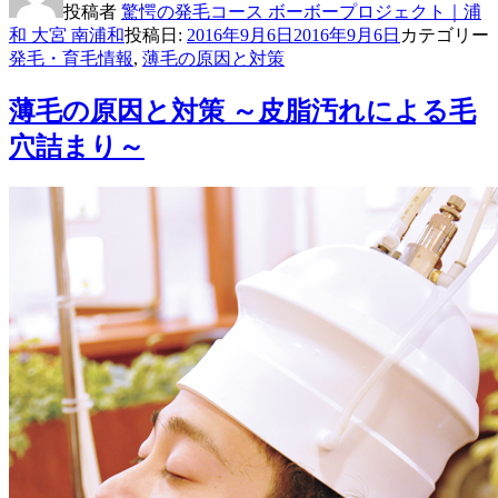
投稿者
驚愕の発毛コース ボーボープロジェクト｜浦
和 大宮 南浦和
投稿日:
2016年9月6日
2016年9月6日
カテゴリー
発毛・育毛情報
,
薄毛の原因と対策
薄毛の原因と対策 ～皮脂汚れによる毛
穴詰まり～