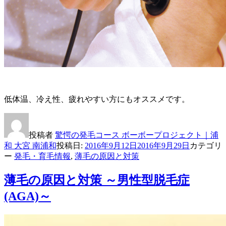
低体温、冷え性、疲れやすい方にもオススメです。
投稿者
驚愕の発毛コース ボーボープロジェクト｜浦
和 大宮 南浦和
投稿日:
2016年9月12日
2016年9月29日
カテゴリ
ー
発毛・育毛情報
,
薄毛の原因と対策
薄毛の原因と対策 ～男性型脱毛症
(AGA)～