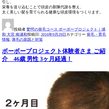
引し、
栄養を送り込むことで頭皮の新陳代謝を整え、
太く美しい髪を育てられる健康な頭皮環境をつくります。
投稿者
驚愕の発毛コース ボーボープロジェクト｜浦
和 大宮 南浦和
投稿日:
2016年9月29日
カテゴリー
発毛・育毛
情報
,
薄毛の原因と対策
ボーボープロジェクト体験者さま ご紹
介 46歳 男性 3ヶ月経過！